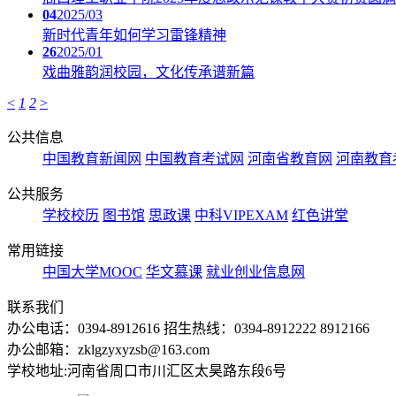
04
2025/03
新时代青年如何学习雷锋精神
26
2025/01
戏曲雅韵润校园，文化传承谱新篇
<
1
2
>
公共信息
中国教育新闻网
中国教育考试网
河南省教育网
河南教育
公共服务
学校校历
图书馆
思政课
中科VIPEXAM
红色讲堂
常用链接
中国大学MOOC
华文慕课
就业创业信息网
联系我们
办公电话：0394-8912616 招生热线：0394-8912222 8912166
办公邮箱：zklgzyxyzsb@163.com
学校地址:河南省周口市川汇区太昊路东段6号