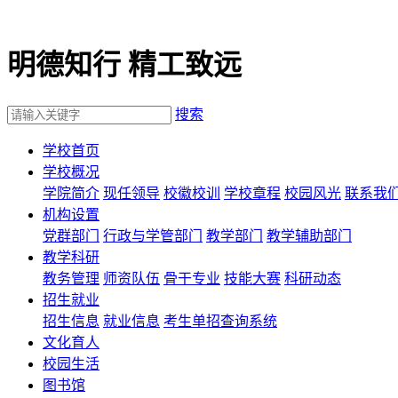
明德知行 精工致远
搜索
学校首页
学校概况
学院简介
现任领导
校徽校训
学校章程
校园风光
联系我
机构设置
党群部门
行政与学管部门
教学部门
教学辅助部门
教学科研
教务管理
师资队伍
骨干专业
技能大赛
科研动态
招生就业
招生信息
就业信息
考生单招查询系统
文化育人
校园生活
图书馆