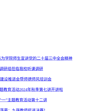
员为学院师生宣讲党的二十届三中全会精神
九调研组莅临我校听课调研
建设推进会暨师德师风培训会
题教育活动2024年秋季第七讲开讲啦
个一”主题教育活动第十二讲
满落幕：九强教师挺进决赛！