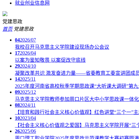
就业创业信息网
党建思政
首页
党建思政
04
2026/07
我校召开马克思主义学院建设现场办公会议
17
2026/04
以案为鉴知敬畏 以案促改守底线
29
2024/10
凝聚改革共识 激发奋进力量——省委教育工委宣讲团成
14
2025/11
2025年度河南省高校秋季学期思政课“大听课大调研”第
09
2025/12
马克思主义学院教师参加周口片区大中小学思政课一体化
08
2024/11
【培育和践行社会主义核心价值观】红色讲堂“三个一”主
10
2023/04
【社会主义核心价值观之爱国】马克思主义学院开展“三
26
2025/06
周口理工职业学院2025年度思政示范课教学大赛初赛圆